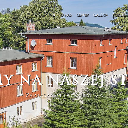
O NAS
CENNIK
GALERIA
POKOJE
DMIRAŁ - KARPA
warancja wielu atrakcji i udanego wypo