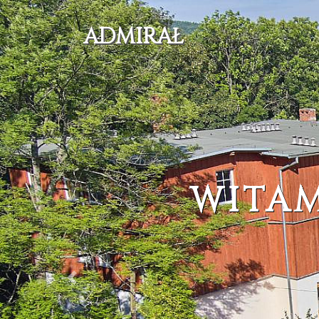
ADMIRAŁ
A
Karkonosze - G
Poprzedni