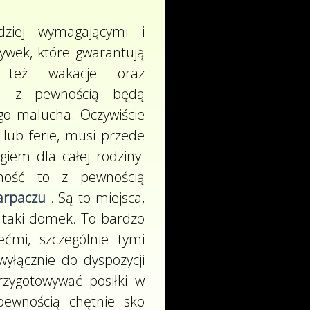
dziej wymagającymi i
ywek, które gwarantują
 też wakacje oraz
 pewnością będą
o malucha. Oczywiście
 lub ferie, musi przede
giem dla całej rodziny.
eżność to z pewnością
arpaczu
. Są to miejsca,
 taki domek. To bardzo
ćmi, szczególnie tymi
wyłącznie do dyspozycji
rzygotowywać posiłki w
pewnością chętnie sko