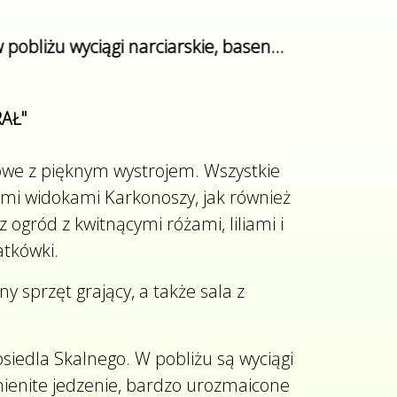
 narciarskie, basen...
AŁ"
owe z pięknym wystrojem. Wszystkie
ymi widokami Karkonoszy, jak również
ogród z kwitnącymi różami, liliami i
atkówki.
 sprzęt grający, a także sala z
siedla Skalnego. W pobliżu są wyciągi
ienite jedzenie, bardzo urozmaicone