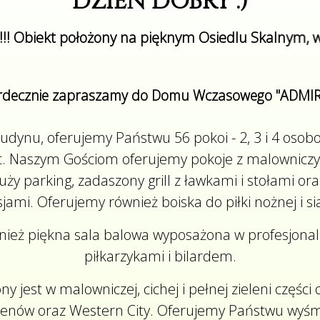
DZIEŃ DOBRY :)
ony na pięknym Osiedlu Skalnym, w pobliżu wyciągi
rdecznie zapraszamy do Domu Wczasowego "ADMIR
dynu, oferujemy Państwu 56 pokoi - 2, 3 i 4 osob
rnet. Naszym Gościom oferujemy pokoje z malownicz
 parking, zadaszony grill z ławkami i stołami oraz 
jami. Oferujemy również boiska do piłki nożnej i si
nież piękna sala balowa wyposażona w profesjonalny
piłkarzykami i bilardem.
st w malowniczej, cichej i pełnej zieleni części o
asenów oraz Western City. Oferujemy Państwu wyśm