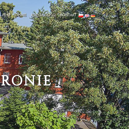
FILM
OPINIE
KSIĘGA GOŚCI
KONTAKT
CZ
czynku w górach
Następny